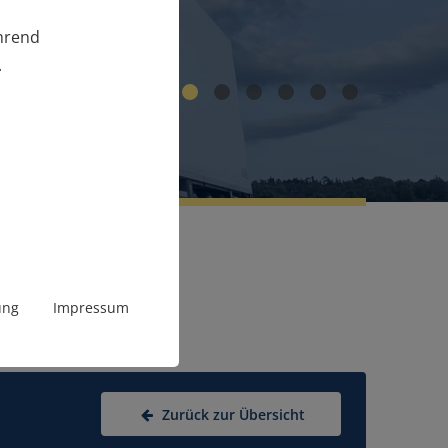
ährend
.
1
2
3
4
5
6
ung
Impressum
Zurück zur Übersicht