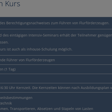
n Kurs
des Berechtigungsnachweises zum Führen von Flurförderzeugen.
 des eintägigen Intensiv-Seminars erhält der Teilnehmer genüge
issen.
Kurs ist auch als inhouse-Schulung möglich.
 Bildungsgutschein?
de Führer von Flurförderzeugen
en (1 Tag)
gsgutschein ei
 16:30 Uhr Kernzeit. Die Kernzeiten können nach Ausbildungsplan v
heitsbestimmungen
technik
men, Transportieren, Absetzen und Stapeln von Lasten