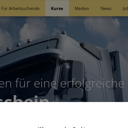
Für Arbeitsuchende
Kurse
Medien
News
Jo
n für eine erfolgreiche 
schein