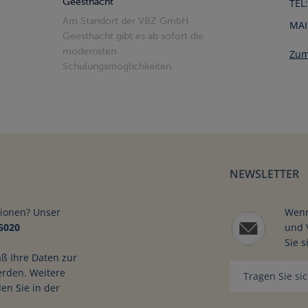
Geesthacht
TEL:
Am Standort der VBZ GmbH
MAI
Geesthacht gibt es ab sofort die
modernsten
Zum
Schulungsmöglichkeiten.
n und theoretisches Wi
n richtig führ
NEWSLETTER
tionen? Unser
Wenn
6020
und 
Sie s
aß Ihre Daten zur
erden. Weitere
en Sie in der