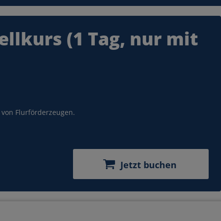
ektrisch fahren.
llkurs (1 Tag, nur mit
chen
von Flurförderzeugen.
Jetzt buchen