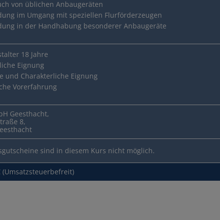
ch von üblichen Anbaugeräten
dung im Umgang mit speziellen Flurförderzeugen
dung in der Handhabung besonderer Anbaugeräte
talter 18 Jahre
liche Eignung
ge und Charakterliche Eignung
sche Vorerfahrung
H Geesthacht,
traße 8,
eesthacht
sgutscheine sind in diesem Kurs nicht möglich.
 (Umsatzsteuerbefreit)
 zum Führerschein