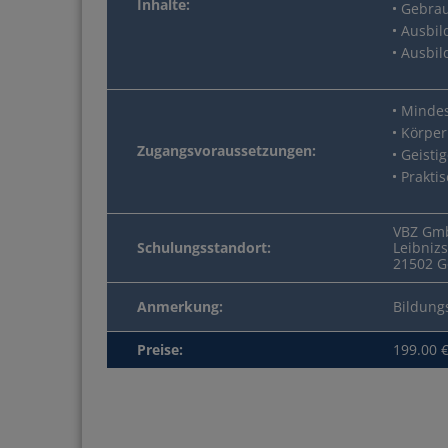
Inhalte:
Gebrau
Ausbil
Ausbil
Mindes
Körper
Zugangsvoraussetzungen:
Geisti
Prakti
VBZ Gmb
Schulungsstandort:
Leibnizs
21502 G
Anmerkung:
Bildung
Preise:
199.00 €
Schnell und sicher