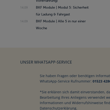
Vorerfahrung)
14.09
BKF Module | Modul 5: Sicherheit
für Ladung & Fahrgast
14.09
BKF Module | Alle 5 in nur einer
Woche
Praktische Übunge
Baumaschine
UNSER WHATSAPP-SERVICE
Sie haben Fragen oder benötigen Informa
WhatsApp-Service Rufnummer:
01523 428
*Sie erklären sich damit einverstanden, d
Bearbeitung Ihres Anliegens verwendet w
MEHR INFOS
Informationen und Widerrufshinweise find
Datenschutzerklärung.