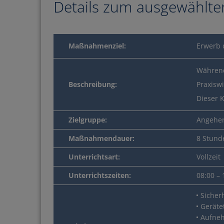
Details zum ausgewählte
Maßnahmenziel:
Erwerb 
Während
Beschreibung:
Praxisw
Dieser 
Sie besitzen einen
Zielgruppe:
Angehen
Maßnahmendauer:
8 Stund
Jetzt Bildun
Unterrichtsart:
Vollzeit
Unterrichtszeiten:
08:00 –
Sicher
Geräte
Aufneh
MEHR INFOS