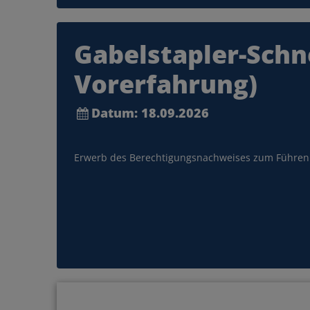
… mit uns richtig el
Gabelstapler-Schne
Das e-Pferd
Vorerfahrung)
Datum: 18.09.2026
Erwerb des Berechtigungsnachweises zum Führen 
MEHR INFOS