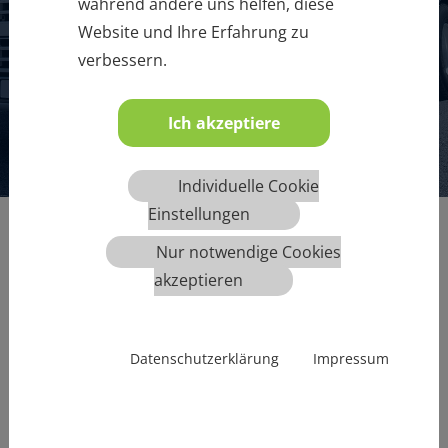
während andere uns helfen, diese
Website und Ihre Erfahrung zu
MEHR INFOS
verbessern.
Ich akzeptiere
1
2
3
4
5
6
Individuelle Cookie
Einstellungen
Nur notwendige Cookies
akzeptieren
Datenschutzerklärung
Impressum
Übersicht aller angebotenen Termine