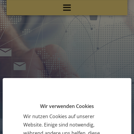
Wir verwenden Cookies
Fördermittel, Kursangebot und
Wir nutzen Cookies auf unserer
Organisation?
Website. Einige sind notwendig,
Kontaktieren Sie uns
während andere uns helfen, diese