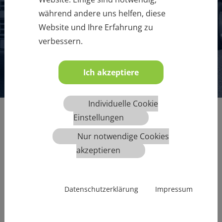
während andere uns helfen, diese
Website und Ihre Erfahrung zu
MEHR INFOS
verbessern.
1
2
3
4
5
6
Ich akzeptiere
Individuelle Cookie
Einstellungen
Nur notwendige Cookies
akzeptieren
Datenschutzerklärung
Impressum
Übersicht aller angebotenen Termine