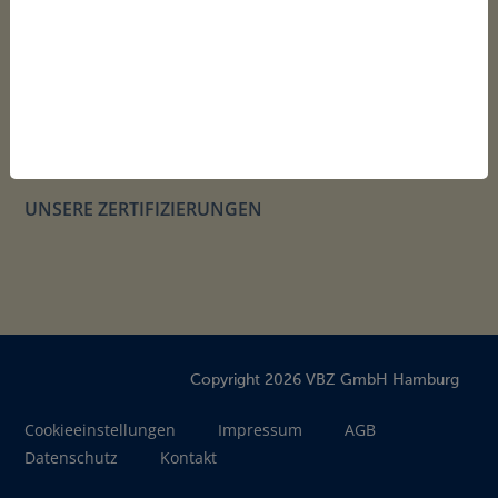
unterwegs.
Der VBZ Song zum
Anhören
anhören!
UNSERE ZERTIFIZIERUNGEN
Copyright 2026 VBZ GmbH Hamburg
Cookieeinstellungen
Impressum
AGB
Datenschutz
Kontakt