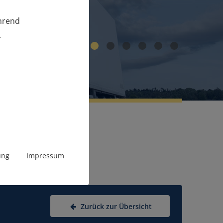
ährend
.
1
2
3
4
5
6
ung
Impressum
Zurück zur Übersicht