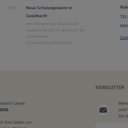
Rufe
18.01
Neue Schulungsräume in
Geesthacht
TEL:
Am Standort der VBZ GmbH
MAI
Geesthacht gibt es ab sofort die
modernsten
Zum
Schulungsmöglichkeiten.
n und theoretisches Wi
n richtig führ
NEWSLETTER
tionen? Unser
Wenn
6020
und 
Sie s
aß Ihre Daten zur