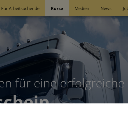
Für Arbeitsuchende
Kurse
Medien
News
Jo
n für eine erfolgreiche 
schein