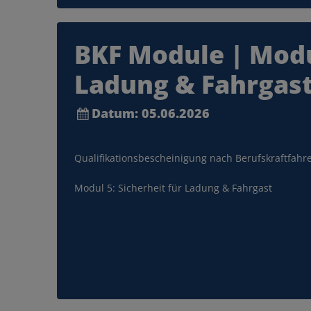
… mit uns richtig el
BKF Module | Modul
Das e-Pferd
Ladung & Fahrgas
Datum: 05.06.2026
Qualifikationsbescheinigung nach Berufskraftfahre
MEHR INFOS
Modul 5: Sicherheit für Ladung & Fahrgast