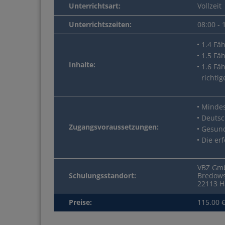
Unterrichtsart:
Vollzeit
Unterrichtszeiten:
08:00 - 
1.4 Fä
1.5 Fä
Inhalte:
1.6 Fä
richti
Mindes
Deutsc
Zugangsvoraussetzungen:
Gesund
Die er
VBZ Gm
Schulungsstandort:
Bredows
22113 
Preise:
115.00 €
Schnell und sicher