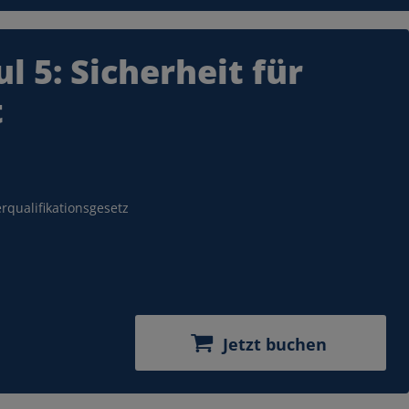
ektrisch fahren.
 5: Sicherheit für
chen
t
rqualifikationsgesetz
Jetzt buchen