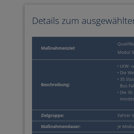
Details zum ausgewählte
Qualifi
Maßnahmenziel:
Modul 5
LKW- u
Sie besitzen einen
Die We
35 Stu
Jetzt Bildun
Beschreibung:
Bus Fa
Die 35
mindes
Zielgruppe:
Fahrer 
Maßnahmendauer:
Je Modu
MEHR INFOS