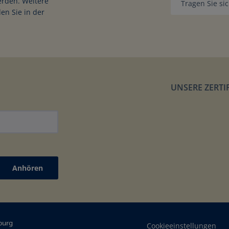
erden. Weitere
en Sie in der
UNSERE ZERTI
Anhören
 sichere Personentrans
burg
Cookieeinstellungen