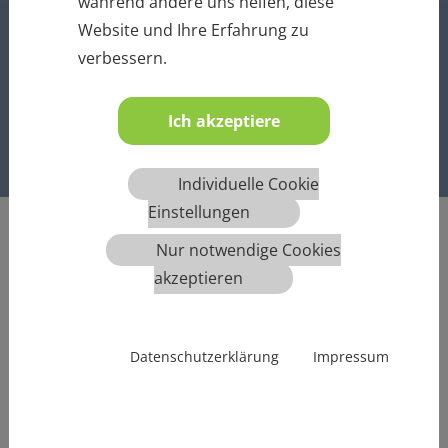
während andere uns helfen, diese
Website und Ihre Erfahrung zu
MEHR INFOS
verbessern.
Ich akzeptiere
1
2
3
4
5
6
Individuelle Cookie
Einstellungen
Nur notwendige Cookies
akzeptieren
Datenschutzerklärung
Impressum
Übersicht aller angebotenen Termine