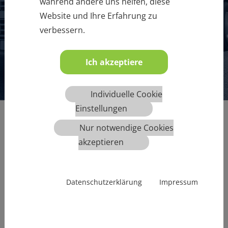
während andere uns helfen, diese
Website und Ihre Erfahrung zu
MEHR INFOS
verbessern.
Ich akzeptiere
1
2
3
4
5
6
Individuelle Cookie
Einstellungen
Nur notwendige Cookies
akzeptieren
Datenschutzerklärung
Impressum
Übersicht aller angebotenen Termine